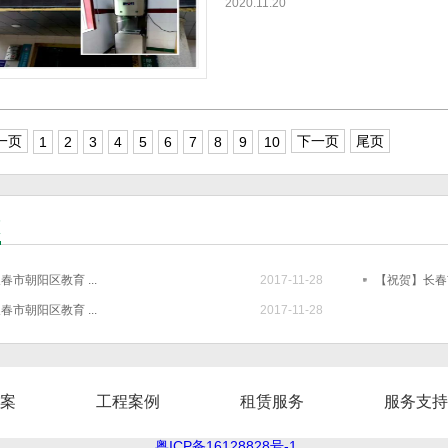
2020.11.20
一页
下一页
尾页
1
2
3
4
5
6
7
8
9
10
态
市朝阳区教育 ...
2017-11-28
【祝贺】长春市
市朝阳区教育 ...
2017-11-28
案
工程案例
租赁服务
服务支持
粤ICP备16128828号-1