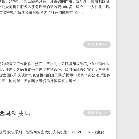
驾驶、消除行车安全隐患具有十分重要的作用。近年来，随着我国经
会公众对提升服务区服务质量的期盼更加迫切，建立一个人性化、现
汉中勉县高速公路服务区为了打造功能多样化、 ...
查看更多>>
已陆续返回工作岗位。然而，严峻的办公环境却成为不少企业面临的
流动性差，为病毒传播创造了有利条件。如何保障办公安全，考验着
山院士团队和央视新闻联合推出的复工防护提示中提到：办公场所要保
罩，同时员工要多喝水来提高身体素质，喝水 ...
西县科技局
查看更多>>
 安装系列：智能商务直饮机 安装机型：YC-2L-30KB（旗舰