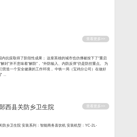
查看更多>>
着国内抗疫取得了阶段性成果； 这座英雄的城市也仿佛被按下了“重启
“解封”并不意味着“解防”， “外防输入、内防反弹”仍是防控重点。 为
们营造一个安全健康的工作环境， 中铁一局（宝鸡分公司）在做好
..
郧西县关防乡卫生院
查看更多>>
防乡卫生院 安装系列：智能商务直饮机 安装机型：YC-2L-