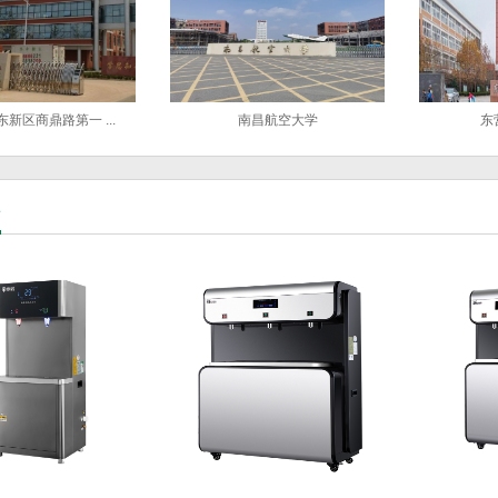
新区商鼎路第一 ...
南昌航空大学
东
看