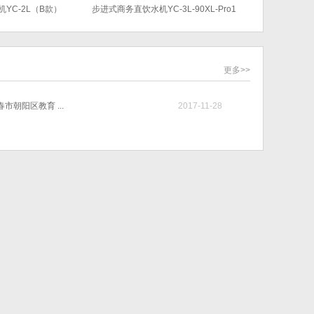
YC-2L（B款）
步进式商务直饮水机YC-3L-90XL-Pro1
更多>>
市朝阳区教育 ...
2017-11-28