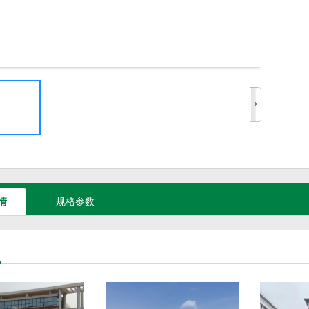
情
规格参数
例