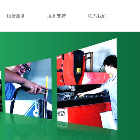
租赁服务
服务支持
联系我们