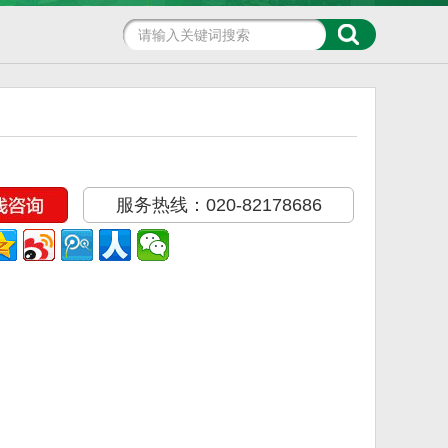
服务热线：
020-82178686