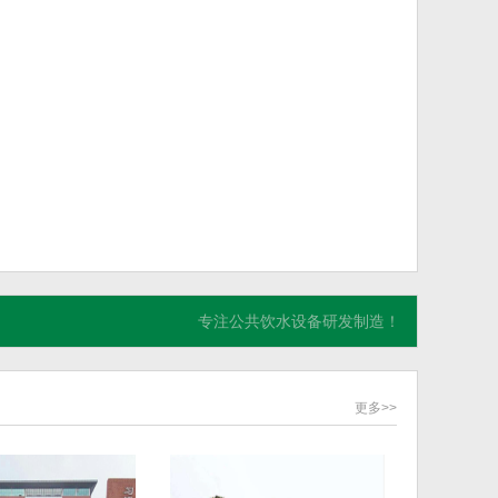
专注公共饮水设备研发制造！
更多>>