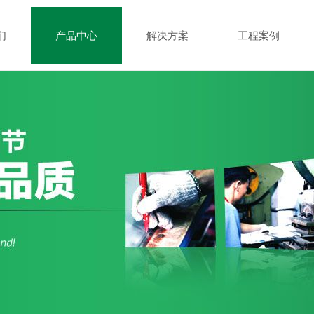
们
产品中心
解决方案
工程案例